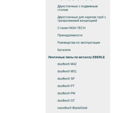
Двухстоечные с подвижным
столом
Двухстоечные для нарезки труб с
трехроликовой концепцией
Станки HIGH-TECH
Принадлежности
Руководства по эксплуатации
Каталоги
Ленточные пилы по металлу EBERLE
duoflex® M42
duoflex® M51
duoflex® SP
duoflex® PT
duoflex® PM
duoflex® GT
nanoflex® Black/Gold