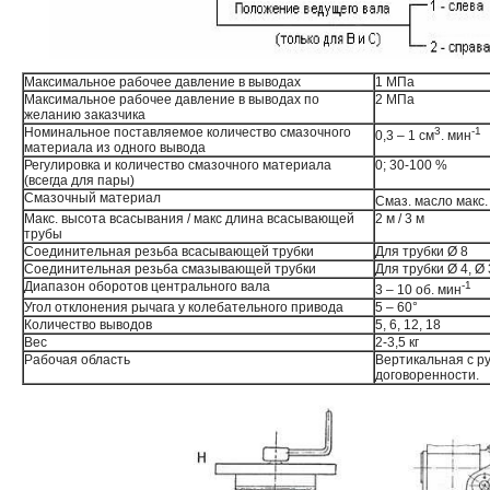
Максимальное рабочее давление в выводах
1 МПа
Максимальное рабочее давление в выводах по
2 МПа
желанию заказчика
Номинальное поставляемое количество смазочного
3
-1
0,3 – 1 см
. мин
материала из одного вывода
Регулировка и количество смазочного материала
0; 30-100 %
(всегда для пары)
Смазочный материал
Смаз. масло макс.
Макс. высота всасывания / макс длина всасывающей
2 м / 3 м
трубы
Соединительная резьба всасывающей трубки
Для трубки Ø 8
Соединительная резьба смазывающей трубки
Для трубки Ø 4, Ø 
Диапазон оборотов центрального вала
-1
3 – 10 об. мин
Угол отклонения рычага у колебательного привода
5 – 60°
Количество выводов
5, 6, 12, 18
Вес
2-3,5 кг
Рабочая область
Вертикальная с ру
договоренности.