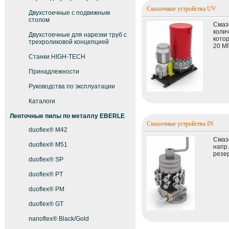
Смазочные устройства UV
Двухстоечные с подвижным
столом
Смаз
коли
Двухстоечные для нарезки труб с
кото
трехроликовой концепцией
20 М
Станки HIGH-TECH
Принадлежности
Руководства по эксплуатации
Каталоги
Ленточные пилы по металлу EBERLE
Смазочные устройства IN
duoflex® M42
Смаз
duoflex® M51
напр.
резе
duoflex® SP
duoflex® PT
duoflex® PM
duoflex® GT
nanoflex® Black/Gold